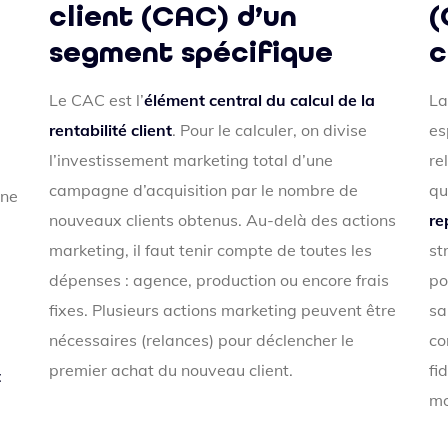
client (CAC) d’un
(
segment spécifique
c
Le CAC est l’
élément central du calcul de la
La
rentabilité client
. Pour le calculer, on divise
es
l’investissement marketing total d’une
re
campagne d’acquisition par le nombre de
q
une
nouveaux clients obtenus. Au-delà des actions
re
marketing, il faut tenir compte de toutes les
st
dépenses : agence, production ou encore frais
po
fixes. Plusieurs actions marketing peuvent être
s
nécessaires (relances) pour déclencher le
co
premier achat du nouveau client.
fi
t
mo