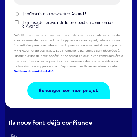
Je m'inscris à la newsletter Avanci !
Je refuse de recevoir de la prospection commerciale
d'Avanci.
AVANCI, responsable de traitement, recueille vos données afin de répondre
à votre demande de contact. Sauf opposition de votre part, celles-ci pourront
être utilisées pour vous adresser de la prospection commerciale de la part du
MV GROUP et de ses filiales. Les informations transmises sont réservées à
l’usage exclusif de notre société, et ne seront en aucun cas communiquées à
des tiers. Pour en savoir plus et exercer vos droits d'accès, de rectification,
de limitation, de suppression ou d'opposition, veuillez-vous référer à notre
Politique de confidentialité.
Ils nous font déjà confiance