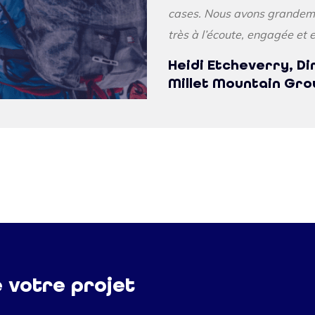
cases. Nous avons grandemen
très à l’écoute, engagée et e
Heidi Etcheverry, D
Millet Mountain Gro
e votre projet