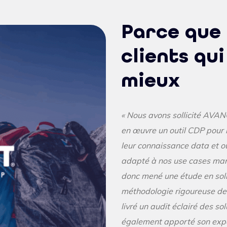
Parce que 
clients qui
mieux
« Nous avons sollicité AVAN
en œuvre un outil CDP pour
leur connaissance data et out
adapté à nos use cases mark
donc mené une étude en solli
méthodologie rigoureuse de 
livré un audit éclairé des so
également apporté son exper