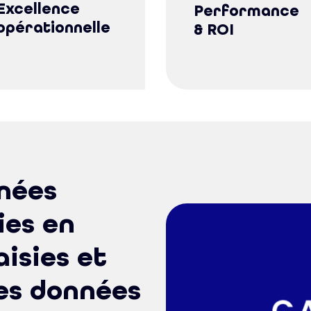
Excellence
Performance
opérationnelle
& ROI
nées
ies en
isies et
les données