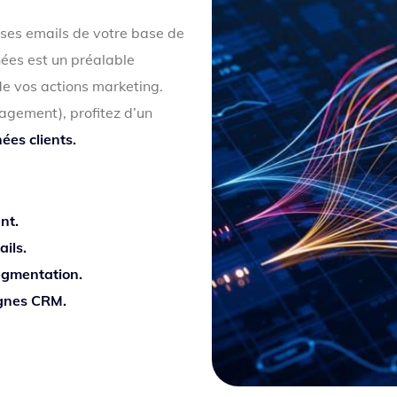
ses emails de votre base de
nées est un préalable
e vos actions marketing.
gement), profitez d’un
ées clients.
nt.
ils.
segmentation.
agnes CRM.