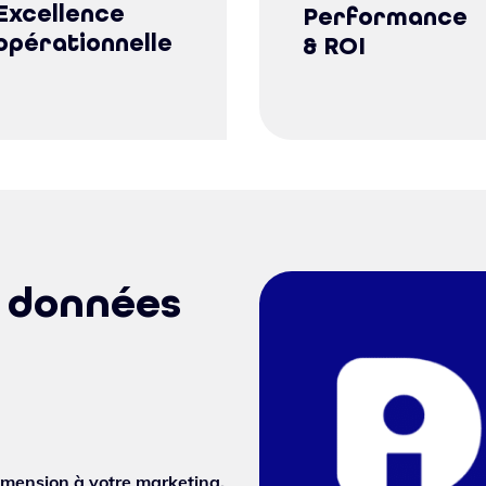
Excellence
Performance
opérationnelle
& ROI
 données
imension à votre marketing.