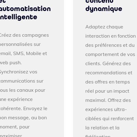
et
contenu
automatisation
dynamique
intelligente
Adaptez chaque
Créez des campagnes
interaction en fonction
personnalisées sur
des préférences et du
email, SMS, Mobile et
comportement de vos
web push.
clients. Générez des
Synchronisez vos
recommandations et
communications sur
des offres en temps
tous les canaux pour
réel pour un impact
une expérience
maximal. Offrez des
cohérente. Envoyez le
expériences ultra-
bon message, au bon
ciblées qui renforcent
moment, pour
la relation et la
maximiser
fidélisation.