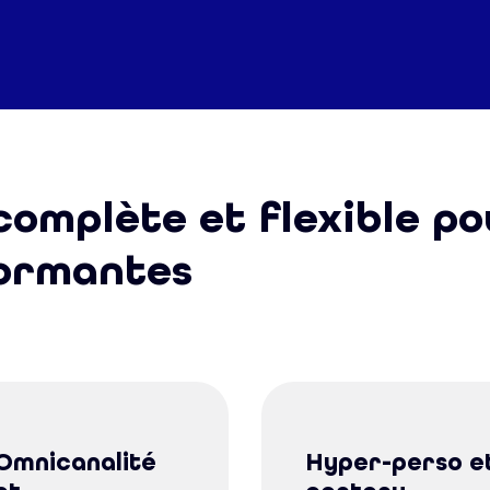
omplète et flexible po
ormantes
Omnicanalité
Hyper-perso e