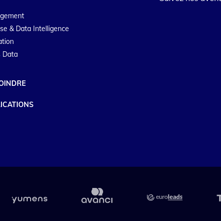
agement
se & Data Intelligence
ation
 Data
OINDRE
ICATIONS