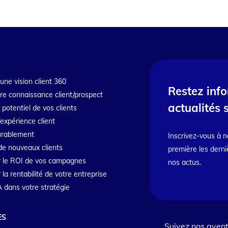
une vision client 360
Restez inf
tre connaissance client/prospect
actualités 
e potentiel de vos clients
’expérience client
durablement
Inscrivez-vous à n
de nouveaux clients
première les derni
 le ROI de vos campagnes
nos actus.
a rentabilité de votre entreprise
IA dans votre stratégie
ES
Suivez nos avent