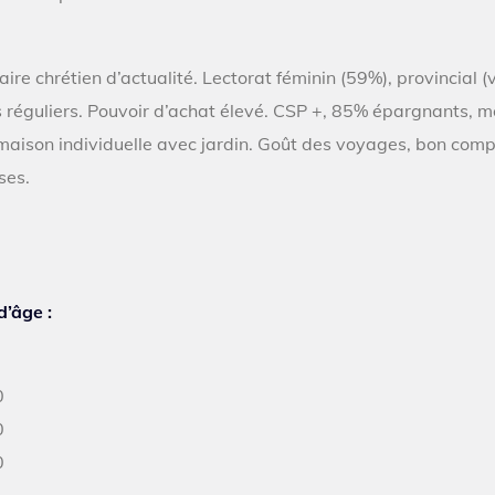
 chrétien d’actualité. Lectorat féminin (59%), provincial (vi
réguliers. Pouvoir d’achat élevé. CSP +, 85% épargnants, 
maison individuelle avec jardin. Goût des voyages, bon co
ses.
d’âge :
0
0
0