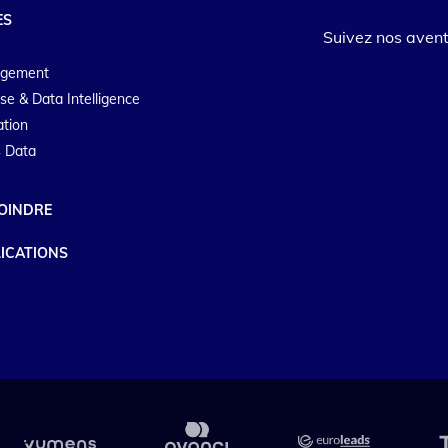
ES
Suivez nos avent
agement
se & Data Intelligence
ation
 Data
OINDRE
ICATIONS