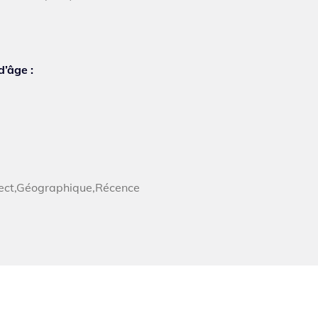
d’âge :
spect,Géographique,Récence