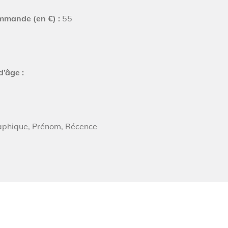
mmande (en €) :
55
d’âge :
graphique, Prénom, Récence