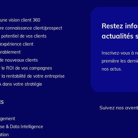
une vision client 360
Restez inf
tre connaissance client/prospect
actualités 
e potentiel de vos clients
’expérience client
durablement
Inscrivez-vous à n
de nouveaux clients
première les derni
 le ROI de vos campagnes
nos actus.
a rentabilité de votre entreprise
IA dans votre stratégie
ES
Suivez nos avent
agement
se & Data Intelligence
ation