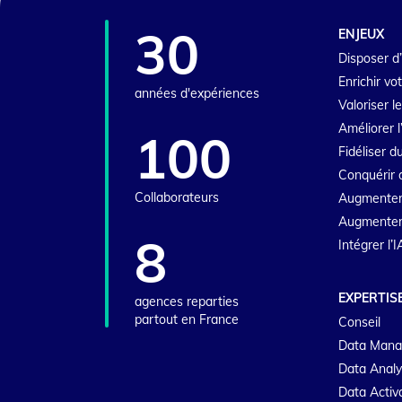
30
ENJEUX
Disposer d’
Enrichir vo
années d'expériences
Valoriser l
Améliorer l
100
Fidéliser 
Conquérir 
Collaborateurs
Augmenter
Augmenter l
8
Intégrer l’
EXPERTIS
agences reparties
partout en France
Conseil
Data Man
Data Analy
Data Activ