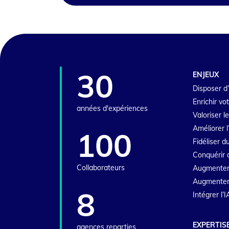
30
ENJEUX
Disposer d’
Enrichir vo
années d'expériences
Valoriser l
Améliorer l
100
Fidéliser 
Conquérir 
Collaborateurs
Augmenter
Augmenter l
8
Intégrer l’
EXPERTIS
agences reparties