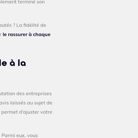
bablement terminé son
utés ? La fidélité de
ur
le rassurer à chaque
e à la
putation des entreprises
vis laissés au sujet de
s permet d’ajuster votre
s. Parmi eux, vous