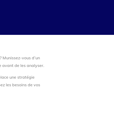
? Munissez-vous d’un
e avant de les analyser.
lace une stratégie
ez les besoins de vos