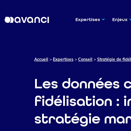
Expertises
Enjeux
Accueil
>
Expertises
>
Conseil
>
Stratégie de fidé
Les données cl
fidélisation :
stratégie ma