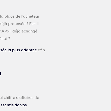
a place de l’acheteur
déjà proposée ? Est-il
? A-t-il déjà échangé
lité ?
isée la plus adaptée
afin
n
l chiffre d’affaires de
essentis de vos