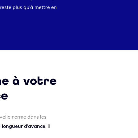
 reste plus qu’à mettre en
ne à votre
ce
velle norme dans les
e longueur d’avance
, il