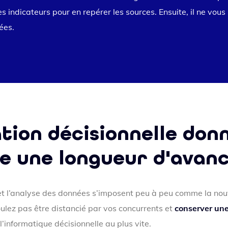
es indicateurs pour en repérer les sources. Ensuite, il ne vous
ées.
tion décisionnelle don
e une longueur d'avan
 et l’analyse des données s’imposent peu à peu comme la nou
oulez pas être distancié par vos concurrents et
conserver un
’informatique décisionnelle au plus vite.