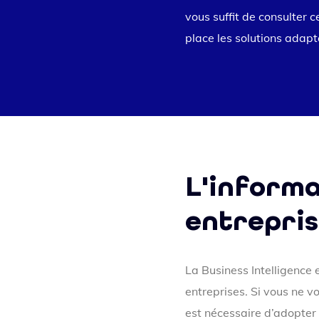
vous suffit de consulter c
place les solutions adapt
L'informa
entrepris
La Business Intelligence
entreprises. Si vous ne v
est nécessaire d’adopter l