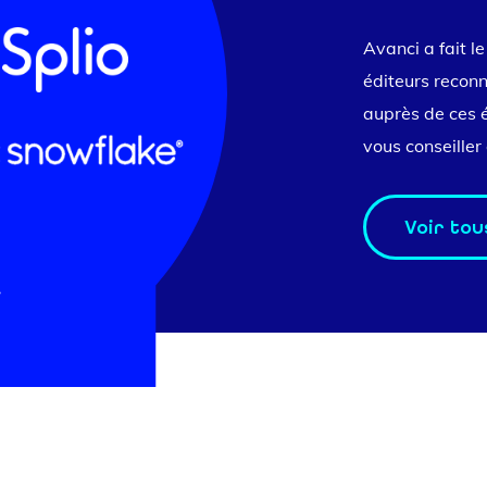
Avanci a fait l
éditeurs reconn
auprès de ces é
vous conseiller 
Voir tou