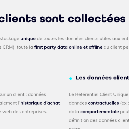
clients sont collectées
e stockage
unique
de toutes les données clients utiles aux entr
e CRM), toute la
first party data online et offline
du client pe
Les données clie
ur un client : données
Le Référentiel Client Uniq
alement l’
historique d’achat
données
contractuelles
(ex 
e web des entreprises.
data
comportementale
peut
définition des données clien
autre.