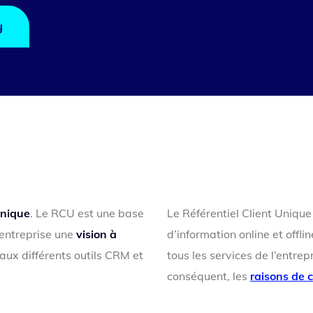
y
Unique
. Le RCU est une base
Le Référentiel Client Unique
’entreprise une
vision à
d’information online et offli
aux différents outils CRM et
tous les services de l’entrep
conséquent, les
raisons de 