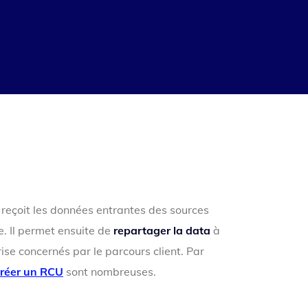
 reçoit les données entrantes des sources
ne. Il permet ensuite de
repartager la data
à
rise concernés par le parcours client. Par
créer un RCU
sont nombreuses.