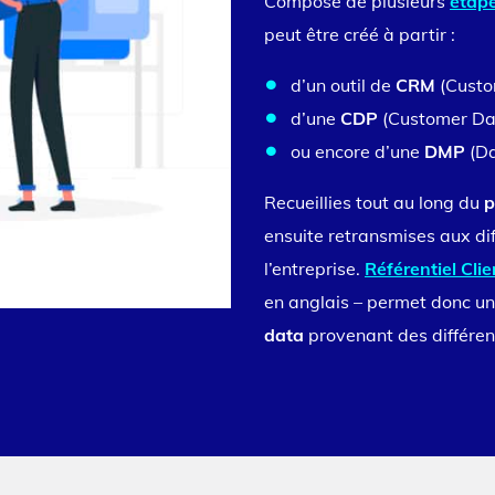
Composé de plusieurs
étap
peut être créé à partir :
d’un outil de
CRM
(Custo
d’une
CDP
(Customer Dat
ou encore d’une
DMP
(Da
Recueillies tout au long du
p
ensuite retransmises aux di
l’entreprise.
Référentiel Cli
en anglais – permet donc u
data
provenant des différen