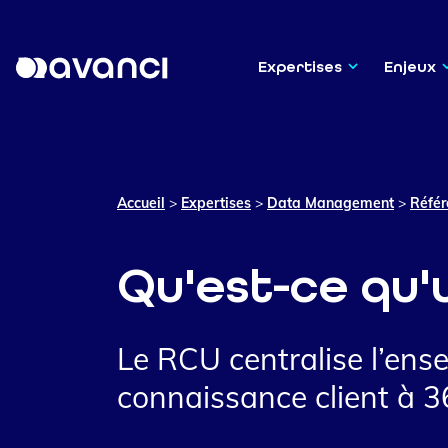
Expertises
Enjeux
Accueil
>
Expertises
>
Data Management
>
Référ
Qu'est-ce qu'
Le RCU centralise l’ens
connaissance client à 3