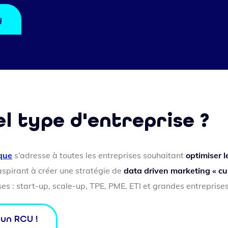
y
el type d'entreprise ?
ique
s’adresse à toutes les entreprises souhaitant
optimiser l
aspirant à créer une stratégie de
data driven marketing « cu
ises : start-up, scale-up, TPE, PME, ETI et grandes entreprises
un RCU !