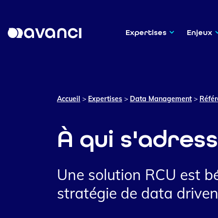
Expertises
Enjeux
Accueil
>
Expertises
>
Data Management
>
Référ
À qui s'adress
Une solution RCU est bé
stratégie de data driven