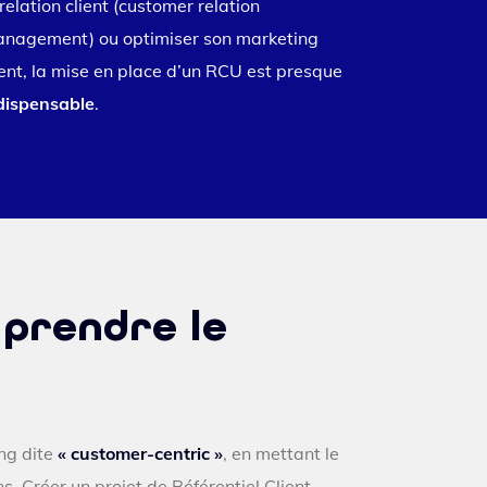
 relation client (customer relation
nagement) ou optimiser son marketing
ient, la mise en place d’un RCU est presque
dispensable
.
 prendre le
ing dite
« customer-centric »
, en mettant le
ns. Créer un projet de Référentiel Client