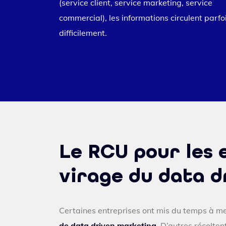
(service client, service marketing, service
commercial), les informations circulent parfo
difficilement.
Le RCU pour les 
virage du data 
Certaines entreprises ont mis du temps à m
de data driven marketing
. D’autres récolte