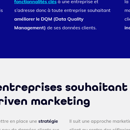
fonctionnalités clés
à une entreprise et
la
is
s’adresse donc à toute entreprise souhaitant
ma
améliorer le DQM (Data Quality
cl
Management)
de ses données clients.
in
entreprises souhaitant
driven marketing
ettre en place une
stratégie
Il suit une approche market
nt peu de données clients sur
client au centre des réflexio